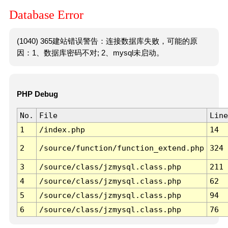
Database Error
(1040) 365建站错误警告：连接数据库失败，可能的原
因：1、数据库密码不对; 2、mysql未启动。
PHP Debug
No.
File
Line
1
/index.php
14
2
/source/function/function_extend.php
324
3
/source/class/jzmysql.class.php
211
4
/source/class/jzmysql.class.php
62
5
/source/class/jzmysql.class.php
94
6
/source/class/jzmysql.class.php
76