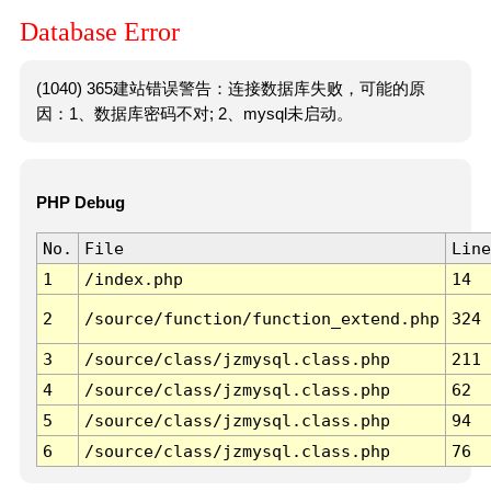
Database Error
(1040) 365建站错误警告：连接数据库失败，可能的原
因：1、数据库密码不对; 2、mysql未启动。
PHP Debug
No.
File
Line
1
/index.php
14
2
/source/function/function_extend.php
324
3
/source/class/jzmysql.class.php
211
4
/source/class/jzmysql.class.php
62
5
/source/class/jzmysql.class.php
94
6
/source/class/jzmysql.class.php
76