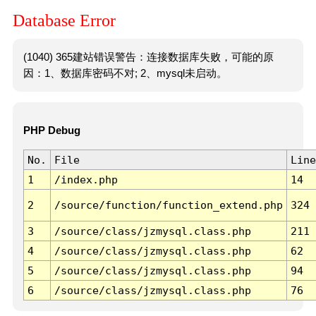
Database Error
(1040) 365建站错误警告：连接数据库失败，可能的原
因：1、数据库密码不对; 2、mysql未启动。
PHP Debug
No.
File
Line
1
/index.php
14
2
/source/function/function_extend.php
324
3
/source/class/jzmysql.class.php
211
4
/source/class/jzmysql.class.php
62
5
/source/class/jzmysql.class.php
94
6
/source/class/jzmysql.class.php
76