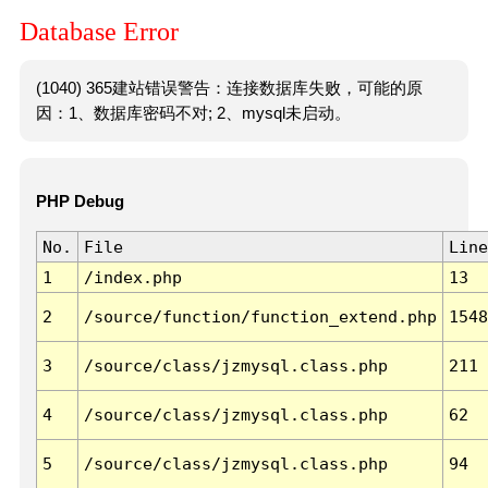
Database Error
(1040) 365建站错误警告：连接数据库失败，可能的原
因：1、数据库密码不对; 2、mysql未启动。
PHP Debug
No.
File
Line
1
/index.php
13
2
/source/function/function_extend.php
1548
3
/source/class/jzmysql.class.php
211
4
/source/class/jzmysql.class.php
62
5
/source/class/jzmysql.class.php
94