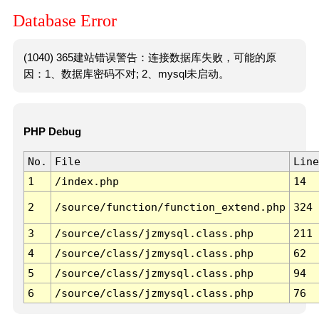
Database Error
(1040) 365建站错误警告：连接数据库失败，可能的原
因：1、数据库密码不对; 2、mysql未启动。
PHP Debug
No.
File
Line
1
/index.php
14
2
/source/function/function_extend.php
324
3
/source/class/jzmysql.class.php
211
4
/source/class/jzmysql.class.php
62
5
/source/class/jzmysql.class.php
94
6
/source/class/jzmysql.class.php
76