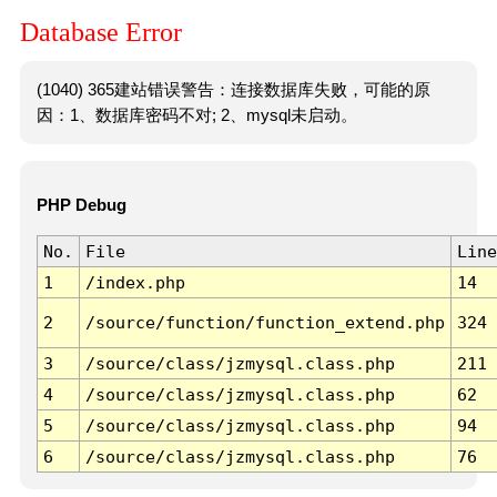
Database Error
(1040) 365建站错误警告：连接数据库失败，可能的原
因：1、数据库密码不对; 2、mysql未启动。
PHP Debug
No.
File
Line
1
/index.php
14
2
/source/function/function_extend.php
324
3
/source/class/jzmysql.class.php
211
4
/source/class/jzmysql.class.php
62
5
/source/class/jzmysql.class.php
94
6
/source/class/jzmysql.class.php
76