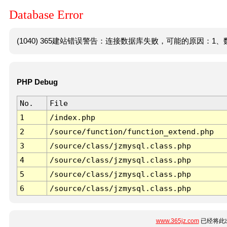
Database Error
(1040) 365建站错误警告：连接数据库失败，可能的原因：1、数
PHP Debug
No.
File
1
/index.php
2
/source/function/function_extend.php
3
/source/class/jzmysql.class.php
4
/source/class/jzmysql.class.php
5
/source/class/jzmysql.class.php
6
/source/class/jzmysql.class.php
www.365jz.com
已经将此