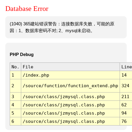
Database Error
(1040) 365建站错误警告：连接数据库失败，可能的原
因：1、数据库密码不对; 2、mysql未启动。
PHP Debug
No.
File
Line
1
/index.php
14
2
/source/function/function_extend.php
324
3
/source/class/jzmysql.class.php
211
4
/source/class/jzmysql.class.php
62
5
/source/class/jzmysql.class.php
94
6
/source/class/jzmysql.class.php
76