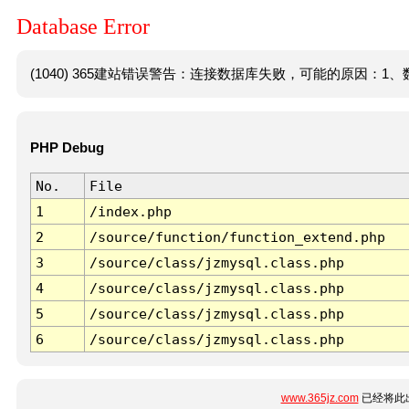
Database Error
(1040) 365建站错误警告：连接数据库失败，可能的原因：1、数
PHP Debug
No.
File
1
/index.php
2
/source/function/function_extend.php
3
/source/class/jzmysql.class.php
4
/source/class/jzmysql.class.php
5
/source/class/jzmysql.class.php
6
/source/class/jzmysql.class.php
www.365jz.com
已经将此