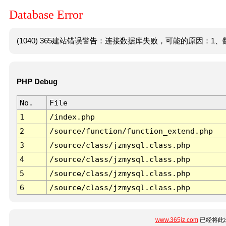
Database Error
(1040) 365建站错误警告：连接数据库失败，可能的原因：1、数
PHP Debug
No.
File
1
/index.php
2
/source/function/function_extend.php
3
/source/class/jzmysql.class.php
4
/source/class/jzmysql.class.php
5
/source/class/jzmysql.class.php
6
/source/class/jzmysql.class.php
www.365jz.com
已经将此