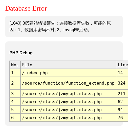
Database Error
(1040) 365建站错误警告：连接数据库失败，可能的原
因：1、数据库密码不对; 2、mysql未启动。
PHP Debug
No.
File
Line
1
/index.php
14
2
/source/function/function_extend.php
324
3
/source/class/jzmysql.class.php
211
4
/source/class/jzmysql.class.php
62
5
/source/class/jzmysql.class.php
94
6
/source/class/jzmysql.class.php
76