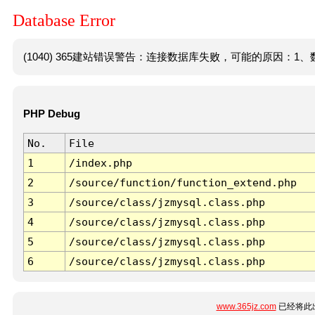
Database Error
(1040) 365建站错误警告：连接数据库失败，可能的原因：1、数
PHP Debug
No.
File
1
/index.php
2
/source/function/function_extend.php
3
/source/class/jzmysql.class.php
4
/source/class/jzmysql.class.php
5
/source/class/jzmysql.class.php
6
/source/class/jzmysql.class.php
www.365jz.com
已经将此