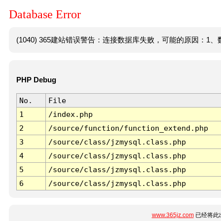
Database Error
(1040) 365建站错误警告：连接数据库失败，可能的原因：1、数
PHP Debug
No.
File
1
/index.php
2
/source/function/function_extend.php
3
/source/class/jzmysql.class.php
4
/source/class/jzmysql.class.php
5
/source/class/jzmysql.class.php
6
/source/class/jzmysql.class.php
www.365jz.com
已经将此